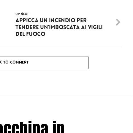
UP NEXT
Appicca un incendio per
tendere un’imboscata ai vigili
del fuoco
CK TO COMMENT
acchina in