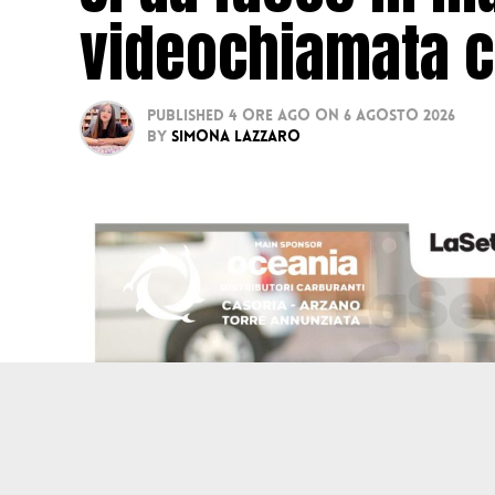
videochiamata c
Published
4 ore ago
on
6 Agosto 2026
By
Simona Lazzaro