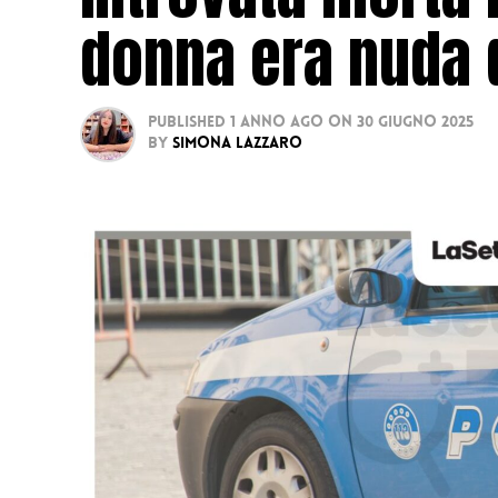
donna era nuda d
Published
1 anno ago
on
30 Giugno 2025
By
Simona Lazzaro