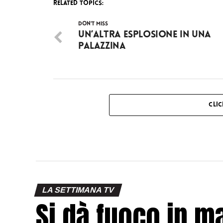
RELATED TOPICS:
DON'T MISS
Un’altra esplosione in una
palazzina
CLI
LA SETTIMANA TV
Si dà fuoco in m