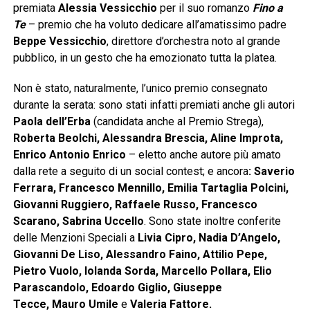
premiata
Alessia Vessicchio
per il suo romanzo
Fino a
Te
– premio che ha voluto dedicare all’amatissimo padre
Beppe Vessicchio
, direttore d’orchestra noto al grande
pubblico, in un gesto che ha emozionato tutta la platea.
Non è stato, naturalmente, l’unico premio consegnato
durante la serata: sono stati infatti premiati anche gli autori
Paola dell’Erba
(candidata anche al Premio Strega),
Roberta Beolchi, Alessandra Brescia, Aline Improta,
Enrico Antonio Enrico
– eletto anche autore più amato
dalla rete a seguito di un social contest; e ancora
: Saverio
Ferrara, Francesco Mennillo, Emilia Tartaglia Polcini,
Giovanni Ruggiero, Raffaele Russo, Francesco
Scarano, Sabrina Uccello
. Sono state inoltre conferite
delle Menzioni Speciali a
Livia Cipro, Nadia D’Angelo,
Giovanni De Liso, Alessandro Faino, Attilio Pepe,
Pietro Vuolo, Iolanda Sorda, Marcello Pollara, Elio
Parascandolo, Edoardo Giglio, Giuseppe
Tecce, Mauro Umile
e
Valeria Fattore.