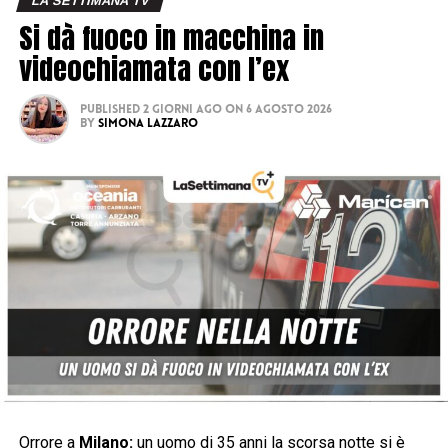
LA SETTIMANA TV
Si dà fuoco in macchina in
videochiamata con l’ex
Published
2 giorni ago
on
6 Agosto 2026
By
Simona Lazzaro
Orrore a
Milano:
un uomo di 35 anni la scorsa notte si è