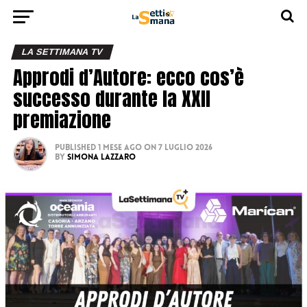
LA SETTIMANA TV
Approdi d’Autore: ecco cos’è
successo durante la XXII
premiazione
Published
1 mese ago
on
7 Luglio 2026
By
Simona Lazzaro