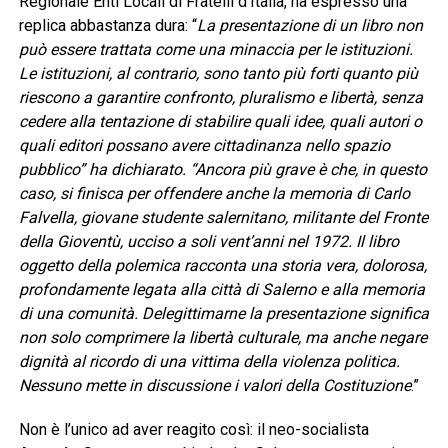
Regionale Enti Locali di Fratelli d’Italia, ha espresso una
replica abbastanza dura: “
La presentazione di un libro non
può essere trattata come una minaccia per le istituzioni.
Le istituzioni, al contrario, sono tanto più forti quanto più
riescono a garantire confronto, pluralismo e libertà, senza
cedere alla tentazione di stabilire quali idee, quali autori o
quali editori possano avere cittadinanza nello spazio
pubblico” ha dichiarato. “Ancora più grave è che, in questo
caso, si finisca per offendere anche la memoria di Carlo
Falvella, giovane studente salernitano, militante del Fronte
della Gioventù, ucciso a soli vent’anni nel 1972. Il libro
oggetto della polemica racconta una storia vera, dolorosa,
profondamente legata alla città di Salerno e alla memoria
di una comunità. Delegittimarne la presentazione significa
non solo comprimere la libertà culturale, ma anche negare
dignità al ricordo di una vittima della violenza politica.
Nessuno mette in discussione i valori della Costituzione
.”
Non è l’unico ad aver reagito così: il neo-socialista