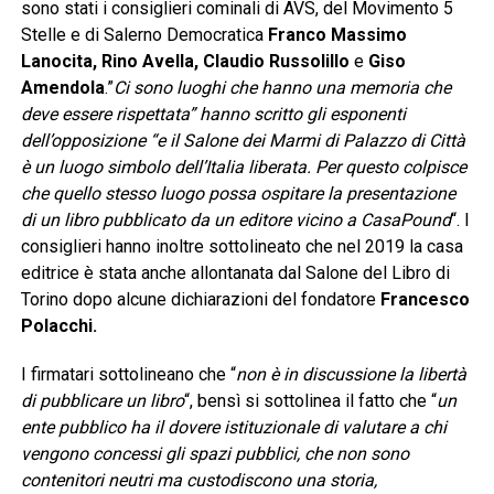
sono stati i consiglieri cominali di AVS, del Movimento 5
Stelle e di Salerno Democratica
Franco Massimo
Lanocita, Rino Avella, Claudio Russolillo
e
Giso
Amendola
.”
Ci sono luoghi che hanno una memoria che
deve essere rispettata” hanno scritto gli esponenti
dell’opposizione “e il Salone dei Marmi di Palazzo di Città
è un luogo simbolo dell’Italia liberata. Per questo colpisce
che quello stesso luogo possa ospitare la presentazione
di un libro pubblicato da un editore vicino a CasaPound
“. I
consiglieri hanno inoltre sottolineato che nel 2019 la casa
editrice è stata anche allontanata dal Salone del Libro di
Torino dopo alcune dichiarazioni del fondatore
Francesco
Polacchi.
I firmatari sottolineano che “
non è in discussione la libertà
di pubblicare un libro
“, bensì si sottolinea il fatto che “
un
ente pubblico ha il dovere istituzionale di valutare a chi
vengono concessi gli spazi pubblici, che non sono
contenitori neutri ma custodiscono una storia,