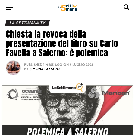
LA SETTIMANA TV
Chiesta la revoca della
presentazione del libro su Carlo
Favella a Salerno: è polemica
Published
1 mese ago
on
3 Luglio 2026
By
Simona Lazzaro