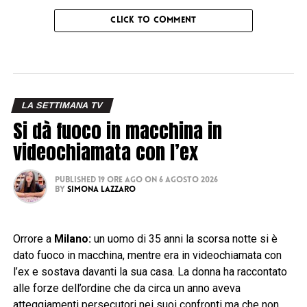
CLICK TO COMMENT
LA SETTIMANA TV
Si dà fuoco in macchina in
videochiamata con l’ex
Published
19 ore ago
on
6 Agosto 2026
By
Simona Lazzaro
Orrore a
Milano:
un uomo di 35 anni la scorsa notte si è
dato fuoco in macchina, mentre era in videochiamata con
l’ex e sostava davanti la sua casa. La donna ha raccontato
alle forze dell’ordine che da circa un anno aveva
atteggiamenti persecutori nei suoi confronti ma che non