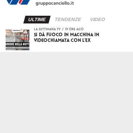
ULTIME
TENDENZE
VIDEO
LA SETTIMANA TV
19 ore ago
Si dà fuoco in macchina in
videochiamata con l’ex
LA SETTIMANA TV
20 ore ago
Caldo record in Campania: quando si
abbasseranno le temperature?
LA SETTIMANA TV
20 ore ago
Si veste da Morte, si arrampica sul
tetto di un ospedale e fissa i pazienti:
arrestato
ADVERTISEMENT