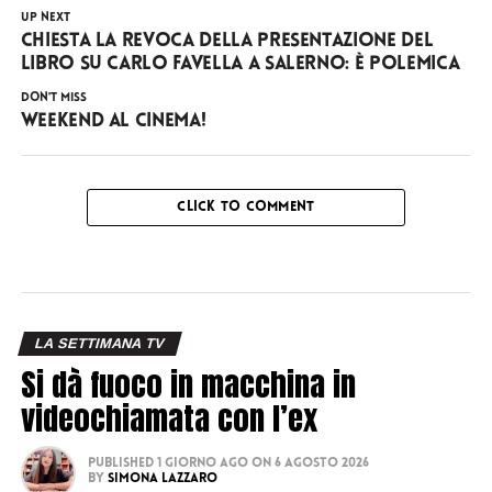
UP NEXT
Chiesta la revoca della presentazione del
libro su Carlo Favella a Salerno: è polemica
DON'T MISS
Weekend al cinema!
CLICK TO COMMENT
LA SETTIMANA TV
Si dà fuoco in macchina in
videochiamata con l’ex
Published
1 giorno ago
on
6 Agosto 2026
By
Simona Lazzaro