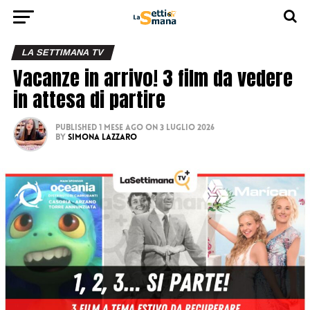
LA SETTIMANA TV
Vacanze in arrivo! 3 film da vedere
in attesa di partire
Published
1 mese ago
on
3 Luglio 2026
By
Simona Lazzaro