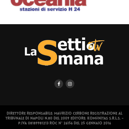
Direttore responsabile: Maurizio Cerbone Registrazione al
Tribunale di Napoli n.80 del 2009 Editore: Komunitas S.r.l.s. -
P.IVA 08189981213 ROC N° 26156 del 25 gennaio 2016