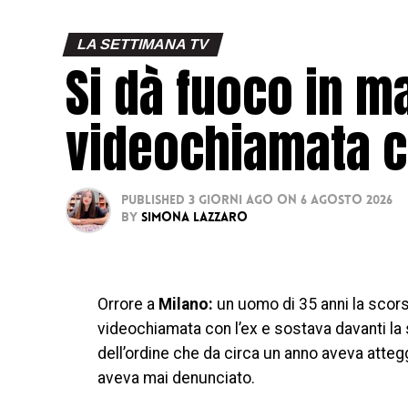
LA SETTIMANA TV
Si dà fuoco in m
videochiamata c
Published
3 giorni ago
on
6 Agosto 2026
By
Simona Lazzaro
Orrore a
Milano:
un uomo di 35 anni la scors
videochiamata con l’ex e sostava davanti la 
dell’ordine che da circa un anno aveva atte
aveva mai denunciato.