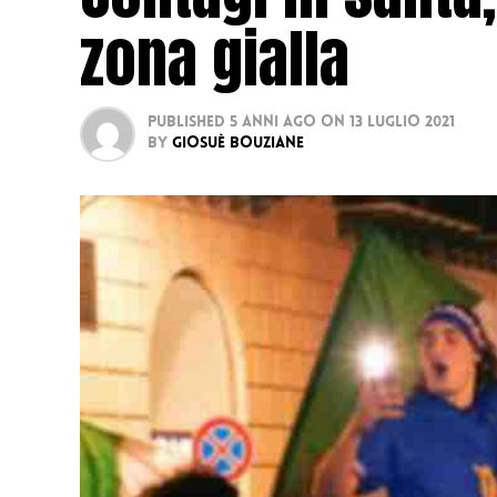
zona gialla
Published
5 anni ago
on
13 Luglio 2021
By
Giosuè Bouziane