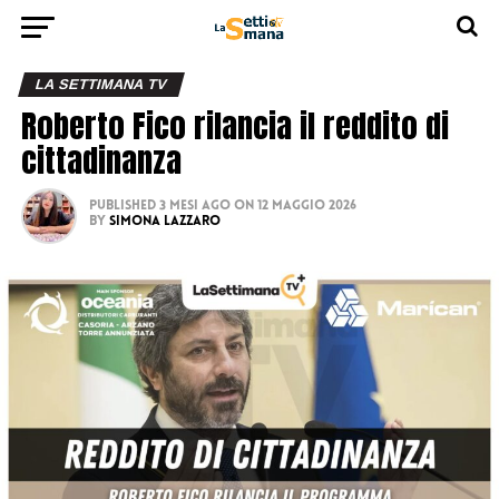
LA SETTIMANA TV
Roberto Fico rilancia il reddito di
cittadinanza
Published
3 mesi ago
on
12 Maggio 2026
By
Simona Lazzaro