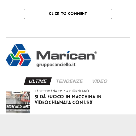
CLICK TO COMMENT
ULTIME
TENDENZE
VIDEO
LA SETTIMANA TV
4 giorni ago
Si dà fuoco in macchina in
videochiamata con l’ex
LA SETTIMANA TV
4 giorni ago
Caldo record in Campania: quando si
abbasseranno le temperature?