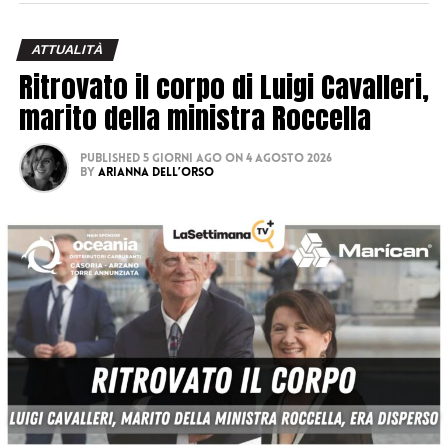
ATTUALITÀ
Ritrovato il corpo di Luigi Cavalleri,
marito della ministra Roccella
Published
5 giorni ago
on
4 Agosto 2026
By
Arianna Dell’Orso