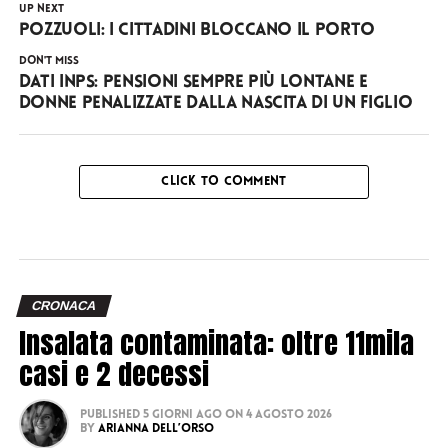
UP NEXT
Pozzuoli: i cittadini bloccano il porto
DON'T MISS
Dati INPS: pensioni sempre più lontane e
donne penalizzate dalla nascita di un figlio
CLICK TO COMMENT
CRONACA
Insalata contaminata: oltre 11mila
casi e 2 decessi
Published
5 giorni ago
on
4 Agosto 2026
By
Arianna Dell’Orso