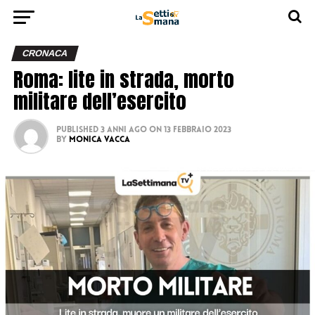
CRONACA
Roma: lite in strada, morto
militare dell’esercito
Published
3 anni ago
on
13 Febbraio 2023
By
Monica Vacca