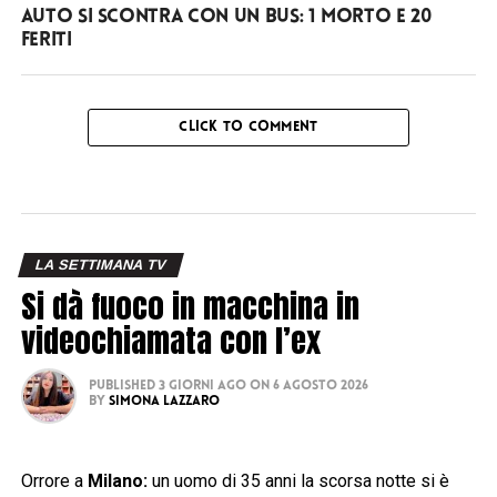
Auto si scontra con un bus: 1 morto e 20
feriti
CLICK TO COMMENT
LA SETTIMANA TV
Si dà fuoco in macchina in
videochiamata con l’ex
Published
3 giorni ago
on
6 Agosto 2026
By
Simona Lazzaro
Orrore a
Milano:
un uomo di 35 anni la scorsa notte si è