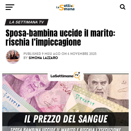
LA SETTIMANA TV
Sposa-bambina uccide il marito:
rischia l’impiccagione
Published
9 mesi ago
on
6 Novembre 2025
By
Simona Lazzaro