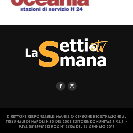
Direttore responsabile: Maurizio Cerbone Registrazione al
Tribunale di Napoli n.80 del 2009 Editore: Komunitas S.r.l.s. -
P.IVA 08189981213 ROC N° 26156 del 25 gennaio 2016