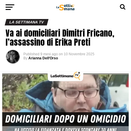
LA SETTIMANA TV
Va ai domiciliari Dimitri Fricano,
l’assassino di Erika Preti
Published
9 mesi ago
on
10 Novembre 2025
By
Arianna Dell’Orso