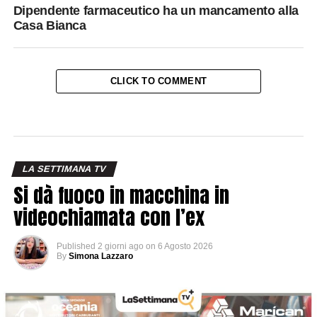
Dipendente farmaceutico ha un mancamento alla
Casa Bianca
CLICK TO COMMENT
LA SETTIMANA TV
Si dà fuoco in macchina in
videochiamata con l’ex
Published
2 giorni ago
on
6 Agosto 2026
By
Simona Lazzaro