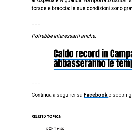
all’ospedale Niguanda. Ha riportato ustioni s
torace e braccia: le sue condizioni sono gr
___
Potrebbe interessarti anche:
Caldo record in Camp
abbasseranno le tem
___
Continua a seguirci su
Facebook
e scopri g
RELATED TOPICS:
DON'T MISS