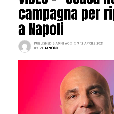
campagna per ri
a Napoli
Published
5 anni ago
on
12 Aprile 2021
By
Redazione