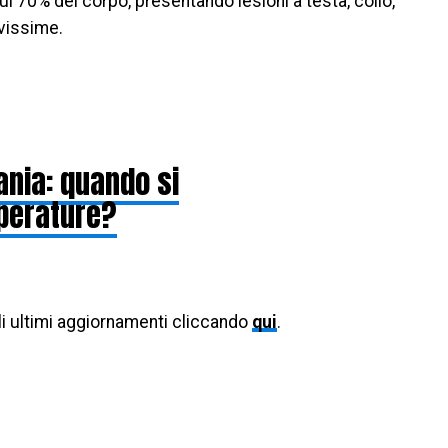
ul 70% del corpo, presentando lesioni a testa, collo,
avissime.
ania: quando si
perature?
li ultimi aggiornamenti cliccando
qui
.