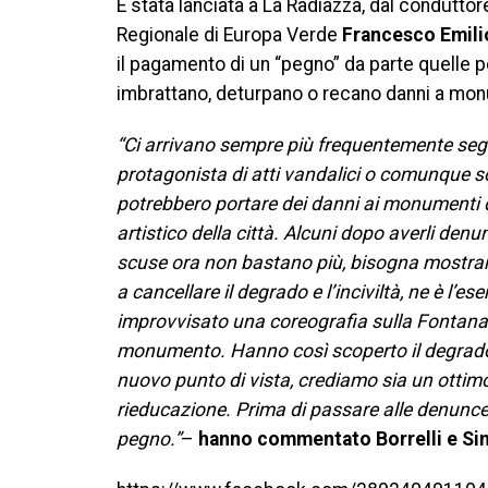
È stata lanciata a La Radiazza, dal condutto
Regionale di Europa Verde
Francesco Emilio
il pagamento di un “pegno” da parte quelle p
imbrattano, deturpano o recano danni a monum
“Ci arrivano sempre più frequentemente segnal
protagonista di atti vandalici o comunque sc
potrebbero portare dei danni ai monumenti d
artistico della città. Alcuni dopo averli de
scuse ora non bastano più, bisogna mostrar
a cancellare il degrado e l’inciviltà, ne è l’e
improvvisato una coreografia sulla Fontana de
monumento. Hanno così scoperto il degrado 
nuovo punto di vista, crediamo sia un ottimo
rieducazione. Prima di passare alle denunce
pegno.”
–
hanno commentato Borrelli e Sim