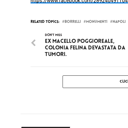
https://www.facebook.com/28924049110
RELATED TOPICS:
BORRELLI
MONUMENTI
NAPOLI
DON'T MISS
Ex macello Poggioreale,
colonia felina devastata da
tumori.
CLI