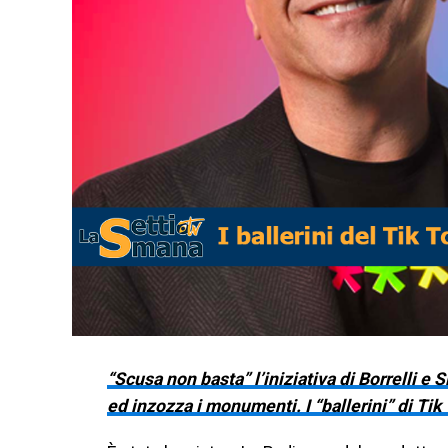
“Scusa non basta” l’iniziativa di Borrelli e
ed inzozza i monumenti. I “ballerini” di Tik