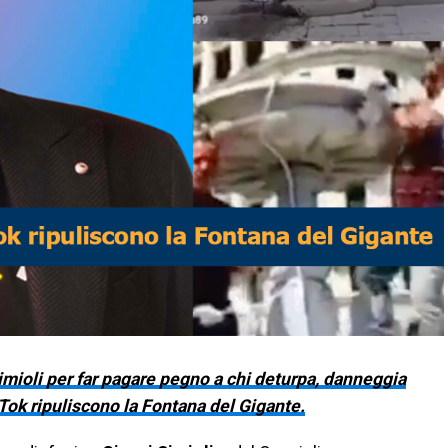
 Simioli per far pagare pegno a chi deturpa, danneggia
 Tok ripuliscono la Fontana del Gigante.