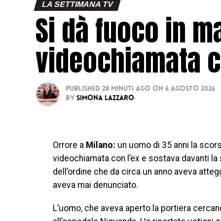
LA SETTIMANA TV
Si dà fuoco in m
videochiamata c
Published
28 minuti ago
on
6 Agosto 2026
By
Simona Lazzaro
Orrore a
Milano:
un uomo di 35 anni la scors
videochiamata con l’ex e sostava davanti la 
dell’ordine che da circa un anno aveva atte
aveva mai denunciato.
L’uomo, che aveva aperto la portiera cercand