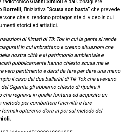
re radiofonico
Gianni Simioli
e dal Consigliere
 Borrelli,
l’iniziativa
“Scusa non basta”
che prevede
ersone che si rendono protagoniste di video in cui
enti storici ed artistici.
azioni di filmati di Tik Tok in cui la gente si rende
iagurati in cui imbrattano e creano situazioni che
ella nostra città e al patrimonio ambientale e
nunciati pubblicamente hanno chiesto scusa ma le
e vero pentimento e darsi da fare per dare una mano
sempio il caso dei due ballerini di Tik Tok che avevano
l Gigante, gli abbiamo chiesto di ripulire il
che regnava in quella fontana ed acquisito un
 metodo per combattere l’inciviltà e fare
 formali opteremo d’ora in poi sul metodo del
ioli.