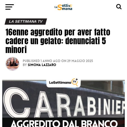
LA SETTIMANA TV
16enne aggredito per aver fatto
cadere un gelato: denunciati 5
minori
Published
1 anno ago
on
29 Maggio 2025
By
Simona Lazzaro