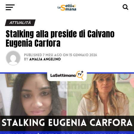
ATTUALITÀ
Stalking alla preside di Caivano
Eugenia Carfora
Published
7 mesi ago
on
15 Gennaio 2026
By
Amalia Angelino