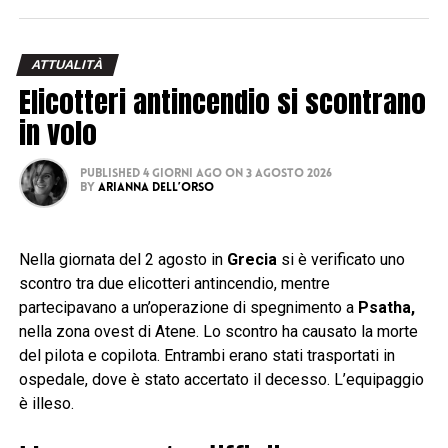
ATTUALITÀ
Elicotteri antincendio si scontrano
in volo
Published
4 giorni ago
on
3 Agosto 2026
By
Arianna Dell’Orso
Nella giornata del 2 agosto in
Grecia
si è verificato uno
scontro tra due elicotteri antincendio, mentre
partecipavano a un’operazione di spegnimento a
Psatha,
nella zona ovest di Atene. Lo scontro ha causato la morte
del pilota e copilota. Entrambi erano stati trasportati in
ospedale, dove è stato accertato il decesso. L’equipaggio
è illeso.