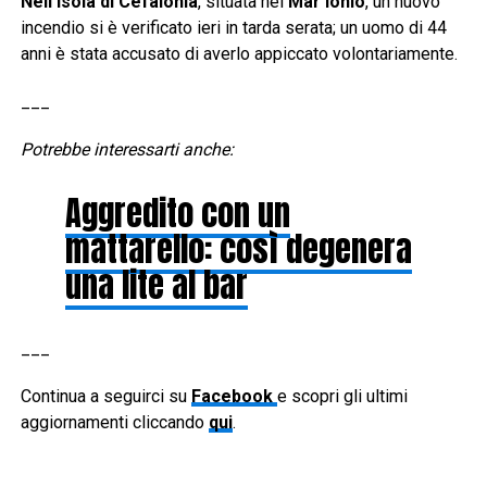
Nell’isola di Cefalonia
, situata nel
Mar Ionio
, un nuovo
incendio si è verificato ieri in tarda serata; un uomo di 44
anni è stata accusato di averlo appiccato volontariamente.
___
Potrebbe interessarti anche:
Aggredito con un
mattarello: così degenera
una lite al bar
___
Continua a seguirci su
Facebook
e scopri gli ultimi
aggiornamenti cliccando
qui
.