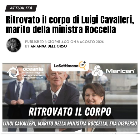
ATTUALITÀ
Ritrovato il corpo di Luigi Cavalleri,
marito della ministra Roccella
Published
3 giorni ago
on
4 Agosto 2026
By
Arianna Dell’Orso