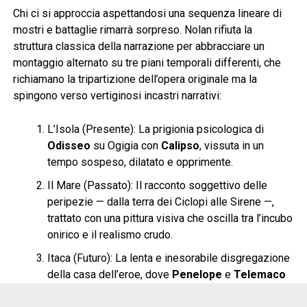
Chi ci si approccia aspettandosi una sequenza lineare di
mostri e battaglie rimarrà sorpreso. Nolan rifiuta la
struttura classica della narrazione per abbracciare un
montaggio alternato su tre piani temporali differenti, che
richiamano la tripartizione dell’opera originale ma la
spingono verso vertiginosi incastri narrativi:
L’Isola (Presente): La prigionia psicologica di
Odisseo
su Ogigia con
Calipso
, vissuta in un
tempo sospeso, dilatato e opprimente.
Il Mare (Passato): Il racconto soggettivo delle
peripezie — dalla terra dei Ciclopi alle Sirene —,
trattato con una pittura visiva che oscilla tra l’incubo
onirico e il realismo crudo.
Itaca (Futuro): La lenta e inesorabile disgregazione
della casa dell’eroe, dove
Penelope
e
Telemaco
lottano contro il tempo e l’arroganza dei Proci.