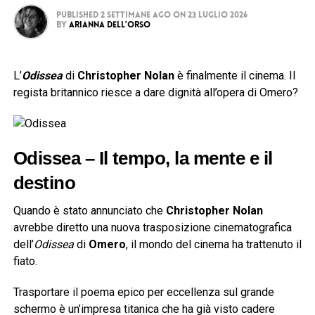
Published
2 settimane ago
on
23 Luglio 2026
By
Arianna Dell’Orso
L’
Odissea
di
Christopher Nolan
è finalmente il cinema. Il
regista britannico riesce a dare dignità all’opera di Omero?
Odissea – Il tempo, la mente e il
destino
Quando è stato annunciato che
Christopher Nolan
avrebbe diretto una nuova trasposizione cinematografica
dell’
Odissea
di
Omero
, il mondo del cinema ha trattenuto il
fiato.
Trasportare il poema epico per eccellenza sul grande
schermo è un’impresa titanica che ha già visto cadere