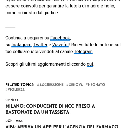
essere coinvolti per garantire la tutela di madre e figlio,
come richiesto dal giudice.
_____
Continua a seguirci su
Facebook
,
su
Instagram
,
Twitter
e
Waveful
! Ricevi tutte le notizie sul
tuo cellulare iscrivendoti al canale
Telegram
.
Scopri gli ultimi aggiornamenti cliccando
qui
.
RELATED TOPICS:
AGGRESSIONE
GENOVA
NEONATO
VIOLENZA
UP NEXT
Milano: conducente di NCC preso a
bastonate da un tassista
DON'T MISS
AIFA: arriva un app per l’agenzia del farmaco