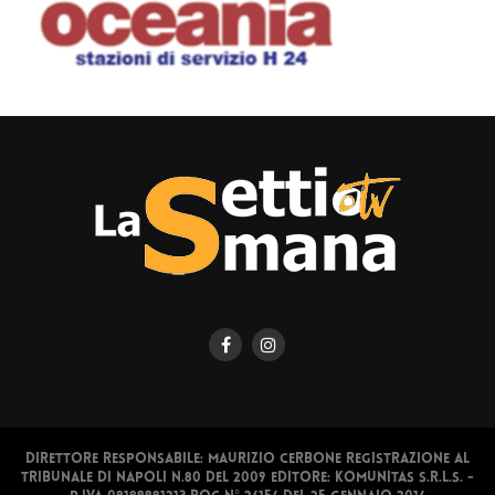
Direttore responsabile: Maurizio Cerbone Registrazione al
Tribunale di Napoli n.80 del 2009 Editore: Komunitas S.r.l.s. -