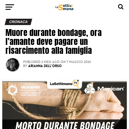
CRONACA
Muore durante bondage, ora
l’amante deve pagare un
risarcimento alla famiglia
Published
3 mesi ago
on
7 Maggio 2026
By
Arianna Dell’Orso