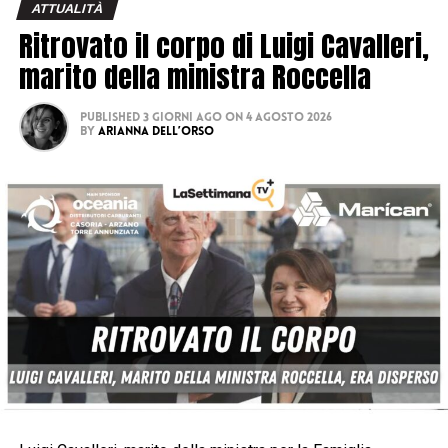
ATTUALITÀ
Ritrovato il corpo di Luigi Cavalleri,
marito della ministra Roccella
Published
3 giorni ago
on
4 Agosto 2026
By
Arianna Dell’Orso