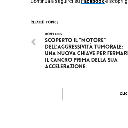
Continua a seguirci su
Facebook
e scopri g
RELATED TOPICS:
DON'T MISS
Scoperto il “motore”
dell’aggressività tumorale:
una nuova chiave per fermar
il cancro prima della sua
accelerazione.
CLI