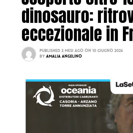
dinosauro: ritr
eccezionale in F
Published
2 mesi ago
on
10 Giugno 2026
By
Amalia Angelino