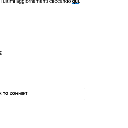
li ultimi aggiornamenti cliccando
qui
.
e
CK TO COMMENT