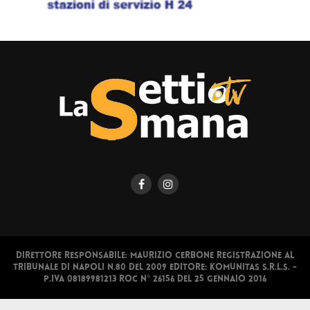
Direttore responsabile: Maurizio Cerbone Registrazione al
Tribunale di Napoli n.80 del 2009 Editore: Komunitas S.r.l.s. -
P.IVA 08189981213 ROC N° 26156 del 25 gennaio 2016