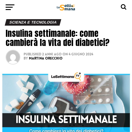
SCIENZA E TECNOLOGIA
Insulina settimanale: come
cambierà la vita dei diabetici?
Published
2 anni ago
on
4 Giugno 2024
By
Martina Orecchio