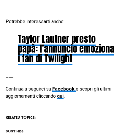
Potrebbe interessarti anche:
Taylor Lautner presto
papà: l’annuncio emoziona
i fan di Twilight
___
Continua a seguirci su
Facebook
e scopri gli ultimi
aggiornamenti cliccando
qui
.
RELATED TOPICS:
DON'T MISS