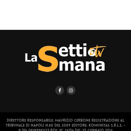
Direttore responsabile: Maurizio Cerbone Registrazione al
Tribunale di Napoli n.80 del 2009 Editore: Komunitas S.r.l.s. -
P.IVA 08189981213 ROC N° 26156 del 25 gennaio 2016