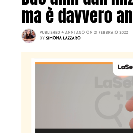
ma è davvero an
Published
4 anni ago
on
21 Febbraio 2022
By
Simona Lazzaro