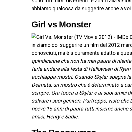
sono tutti film “divertenti” e adatti alla vis
abbiamo qualcosa da suggerire anche a voi.
Girl vs Monster
D
iniziamo col suggerire un film del 2012 marc
conosciuti, ma è sicuramente adatto a ques
quindicenne che non ha mai paura di niente e 
farla andare alla festa di Halloween di Ryan 
acchiappa-mostri. Quando Skylar spegne la c
Deimata, un mostro che è determinato a cambi
sempre. Ora tocca a Skylar e ai suoi amici di
salvare i suoi genitori. Purtroppo, visto ch
riceve 15 anni di paura tutti insieme anche se
amici: Henry e Sadie.