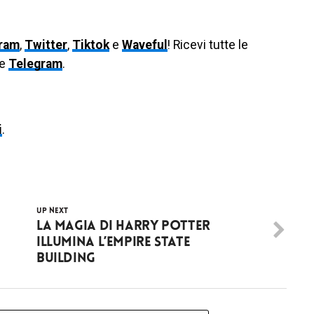
gram
,
Twitter
,
Tiktok
e
Waveful
! Ricevi tutte le
le
Telegram
.
i
.
UP NEXT
La magia di Harry Potter
illumina l’Empire State
building