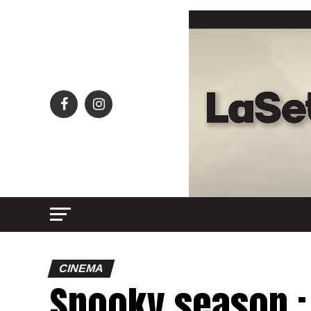
CINEMA
Spooky season :