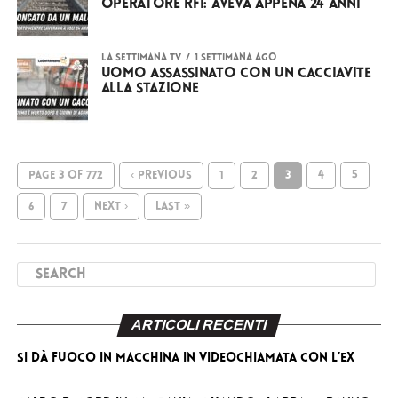
operatore RFI: aveva appena 24 anni
LA SETTIMANA TV
1 settimana ago
Uomo assassinato con un cacciavite
alla stazione
PAGE 3 OF 772
‹ PREVIOUS
1
2
3
4
5
6
7
NEXT ›
LAST »
ARTICOLI RECENTI
Si dà fuoco in macchina in videochiamata con l’ex