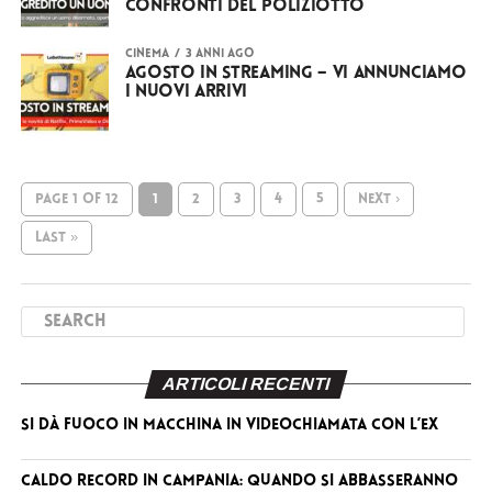
confronti del poliziotto
CINEMA
3 anni ago
Agosto in streaming – vi annunciamo
i nuovi arrivi
PAGE 1 OF 12
1
2
3
4
5
NEXT ›
LAST »
ARTICOLI RECENTI
Si dà fuoco in macchina in videochiamata con l’ex
Caldo record in Campania: quando si abbasseranno