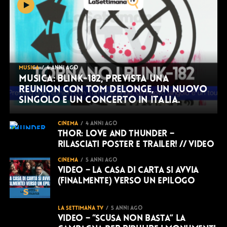
MUSICA
4 anni ago
Musica: Blink-182, prevista una
reunion con Tom DeLonge, un nuovo
singolo e un concerto in Italia.
CINEMA
4 anni ago
Thor: love and thunder –
rilasciati poster e trailer! // VIDEO
CINEMA
5 anni ago
VIDEO – La Casa di Carta si avvia
(finalmente) verso un epilogo
LA SETTIMANA TV
5 anni ago
VIDEO – “Scusa non basta” la