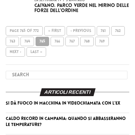
LA SETTIMANA TV
5 anni ago
Caivano. Parco Verde nel mirino delle
Forze dell’Ordine
PAGE 765 OF 772
« FIRST
‹ PREVIOUS
761
762
763
764
765
766
767
768
769
NEXT ›
LAST »
ARTICOLI RECENTI
Si dà fuoco in macchina in videochiamata con l’ex
Caldo record in Campania: quando si abbasseranno
le temperature?