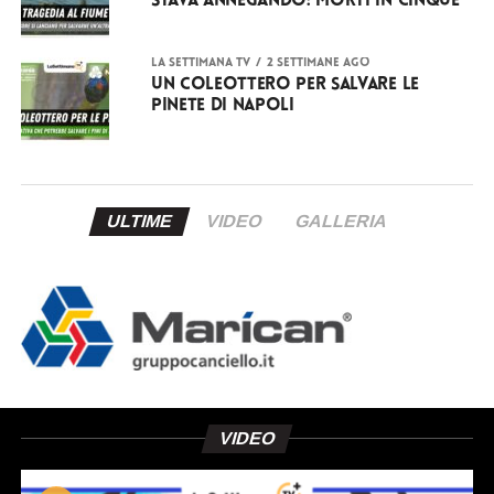
stava annegando: morti in cinque
LA SETTIMANA TV
2 settimane ago
Un coleottero per salvare le
pinete di Napoli
ULTIME
VIDEO
GALLERIA
VIDEO