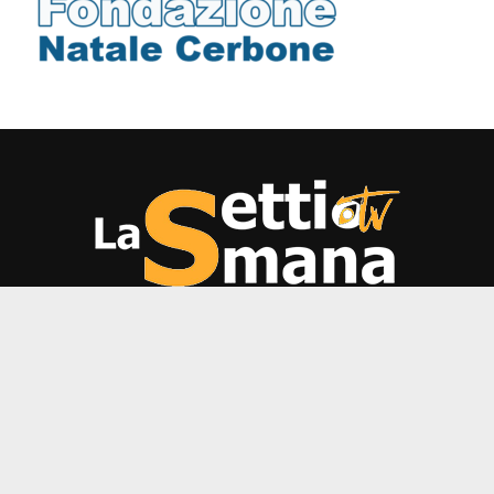
Direttore responsabile: Maurizio Cerbone Registrazione al
Tribunale di Napoli n.80 del 2009 Editore: Komunitas S.r.l.s. -