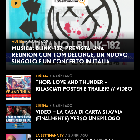
MUSICA
4 anni ago
Musica: Blink-182, prevista una
reunion con Tom DeLonge, un nuovo
singolo e un concerto in Italia.
CINEMA
4 anni ago
Thor: love and thunder –
rilasciati poster e trailer! // VIDEO
CINEMA
5 anni ago
VIDEO – La Casa di Carta si avvia
(finalmente) verso un epilogo
LA SETTIMANA TV
5 anni ago